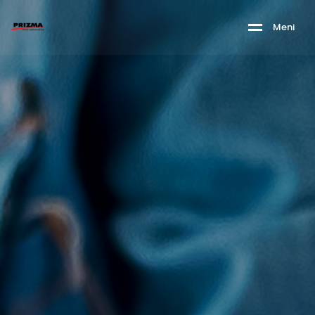
M
e
n
i