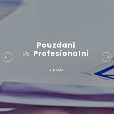
K
o
n
t
a
k
t
i
r
a
j
t
e
n
a
s
K
O
N
T
A
K
T